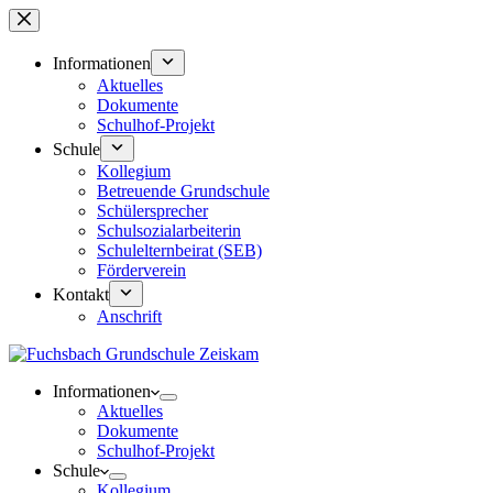
Zum
Inhalt
springen
Informationen
Aktuelles
Dokumente
Schulhof-Projekt
Schule
Kollegium
Betreuende Grundschule
Schülersprecher
Schulsozialarbeiterin
Schulelternbeirat (SEB)
Förderverein
Kontakt
Anschrift
Informationen
Aktuelles
Dokumente
Schulhof-Projekt
Schule
Kollegium