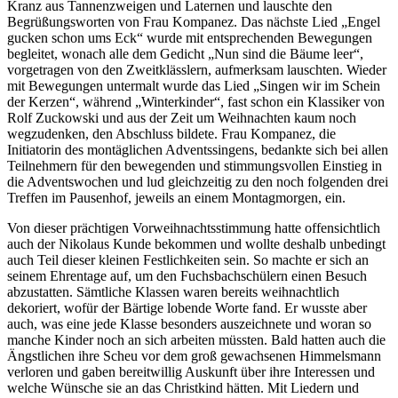
Kranz aus Tannenzweigen und Laternen und lauschte den
Begrüßungsworten von Frau Kompanez. Das nächste Lied „Engel
gucken schon ums Eck“ wurde mit entsprechenden Bewegungen
begleitet, wonach alle dem Gedicht „Nun sind die Bäume leer“,
vorgetragen von den Zweitklässlern, aufmerksam lauschten. Wieder
mit Bewegungen untermalt wurde das Lied „Singen wir im Schein
der Kerzen“, während „Winterkinder“, fast schon ein Klassiker von
Rolf Zuckowski und aus der Zeit um Weihnachten kaum noch
wegzudenken, den Abschluss bildete. Frau Kompanez, die
Initiatorin des montäglichen Adventssingens, bedankte sich bei allen
Teilnehmern für den bewegenden und stimmungsvollen Einstieg in
die Adventswochen und lud gleichzeitig zu den noch folgenden drei
Treffen im Pausenhof, jeweils an einem Montagmorgen, ein.
Von dieser prächtigen Vorweihnachtsstimmung hatte offensichtlich
auch der Nikolaus Kunde bekommen und wollte deshalb unbedingt
auch Teil dieser kleinen Festlichkeiten sein. So machte er sich an
seinem Ehrentage auf, um den Fuchsbachschülern einen Besuch
abzustatten. Sämtliche Klassen waren bereits weihnachtlich
dekoriert, wofür der Bärtige lobende Worte fand. Er wusste aber
auch, was eine jede Klasse besonders auszeichnete und woran so
manche Kinder noch an sich arbeiten müssten. Bald hatten auch die
Ängstlichen ihre Scheu vor dem groß gewachsenen Himmelsmann
verloren und gaben bereitwillig Auskunft über ihre Interessen und
welche Wünsche sie an das Christkind hätten. Mit Liedern und