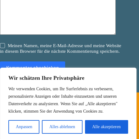
Meinen Namen, meine E-Mail-Adresse und meine Website
in diesem Browser für die nächste Kommentierung speichern.
Kommentar abschicken
Wir schätzen Ihre Privatsphäre
Wir verwenden Cookies, um Ihr Surferlebnis zu verbessern,
Impressum
Datenschutz
personalisierte Anzeigen oder Inhalte einzusetzen und unseren
Datenverkehr zu analysieren. Wenn Sie auf „Alle akzeptieren"
klicken, stimmen Sie der Anwendung von Cookies zu.
© 2026
Fuchsbach Grundschule Zeiskam
Anpassen
Alles ablehnen
Alle akzeptieren